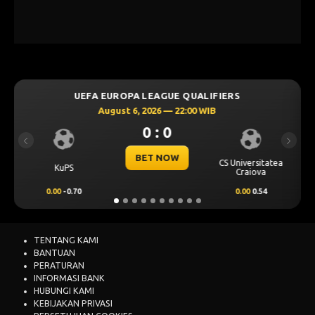
UEFA EUROPA LEAGUE QUALIFIERS
August 7, 2026 — 00:00 WIB
0 : 0
Previous
Next
BET NOW
iversitatea
Red Bull Salzburg
Pafos FC
raiova
.00
0.54
0.75
0.57
-0.75
-0.7
TENTANG KAMI
BANTUAN
PERATURAN
INFORMASI BANK
HUBUNGI KAMI
KEBIJAKAN PRIVASI