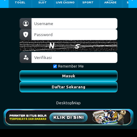
TOGEL
SLOT
LIVE CASINO
SPORT
ARCADE
SABU
Remember Me
Masuk
Daftar Sekarang
Desktop
Wap