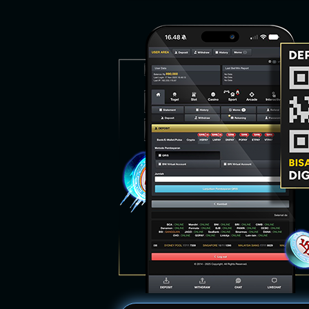
Wealth - 88 Flower
Wealt
Fortune - Rolling
Fort
Riches