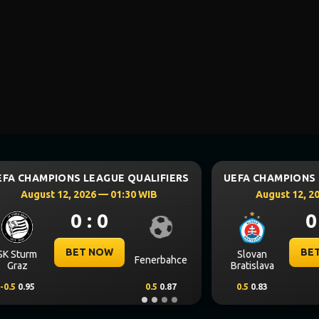
26
7/8/2026
7/8/2026
7/8/2026
8/8/2026
8
JAPAN
BULLSEYE
CHICAGO NIGHT
CAROLINA DAY
CAR
99
3965
4853
0588
6936
6
26
7/8/2026
7/8/2026
8/8/2026
8/8/2026
8
ne - Blooming
Journey to the West
Lucky - 88 R
Riches
IERS
E-FOOTBALL F24 ELITE CLUB FRIENDLY
E-
August 8, 2026 — 11:30 WIB
0 : 3
BET NOW
Saint-
e-Newcastle
e-Paris Saint
oise
United
Germain
Neth
1.00
0.00
-0.68
0.00
0.44
0.0
ky - 88 Drum
Golden 777
Fa Da Ca