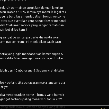
 seluruh permainan sport lain dengan lengkap
seru, Karena 100% semua nya memiliki legalitas
 pengguna baru bisa mendapatkan bonus welcome
 atau pun event lain yang sangat besar menanti
n oleh Costumer Service yang sangat ramah dan
i ribet di bo kami !
 sangat besar tanpa perlu khawaktir akan
stem pagcor resmi. Ini menjadikan salah satu
an setia yang ingin mendapatkan kemenangan &
 akun, saldo & kemenangan akan di bayar tuntas
lebih dari 10 ribu orang & Sedang viral di tahun
 bo - bo lain. Jika penasaran maka langsung aja
at ya!
a bisa mendapatkan bonus - bonus yang banyak
gadget terbaru paling menarik di tahun 2026.
ne yang anda bawa. Semakin banyak yang di ajak