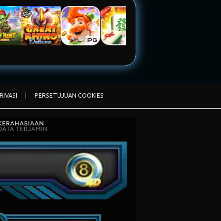
asure
Golden Toad
RIVASI
|
PERSETUJUAN COOKIES
h