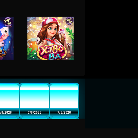
E
Xi Bo Ba
NGAPORE
SYDNEY
HONGKONG
907
0158
9943
/8/2026
7/8/2026
7/8/2026
K SIANG
MALAYSIA
TAIWAN
476
7218
5838
 Cai
Lucky - 88 Flower